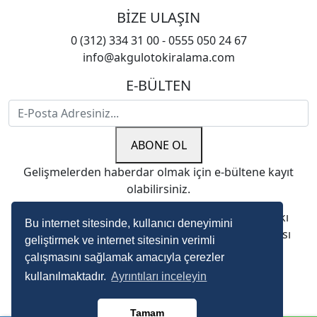
BİZE ULAŞIN
0 (312) 334 31 00 - 0555 050 24 67
info@akgulotokiralama.com
E-BÜLTEN
ABONE OL
Gelişmelerden haberdar olmak için e-bültene kayıt
olabilirsiniz.
Copyright © 2022. Çağrı Oto Kiralama. Her Hakkı
Bu internet sitesinde, kullanıcı deneyimini
Saklıdır. kopyalanması, çoğaltılması ve dağıtılması
geliştirmek ve internet sitesinin verimli
halinde yasal haklarımız işletilecektir.
çalışmasını sağlamak amacıyla çerezler
kullanılmaktadır.
Ayrıntıları inceleyin
Tamam