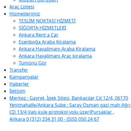
Araç Listesi
Hizmetlerimiz
TESLİM NOKTASI HİZMETİ
SİĞORTA HİZMETLERİ
Ankara Rent a Car
Esenboğa Araba Kiralama
Ankara Havalimanı Araba Kiralama
Ankara Havalimanı Araç kiralama
Tümünü Gör
Transfer
Kampanyalar
Haberler
İletişim
Merkez : Gayret, İpek Sitesi, Bankacılar Cd 12/4, 06170
Yenimahalle/Ankara Şube : Saray Osman gazi mah Ağrı
CD 13/4 Vals kule protokol yolu üzeriPursaklar ,
Ankara
0 (312) 334 31 00 - 0555 050 24 67