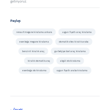
getiriyoruz.
Paylaş
renault megane kiralama ankara
uygun fiyatlı araç kiralama
esenboğa megane kiralama
otomatik vites kiralık araba
benzinli kiralık araç
gurbetçiye özel araç kiralama
kiralık otomatik araç
akgül oto kiralama
esenboğa oto kiralama
uygun fiyatlı araba kiralama
Önceki