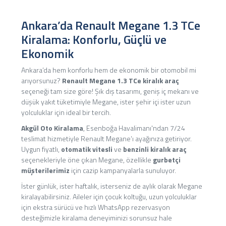
Ankara’da Renault Megane 1.3 TCe
Kiralama: Konforlu, Güçlü ve
Ekonomik
Ankara’da hem konforlu hem de ekonomik bir otomobil mi
arıyorsunuz?
Renault Megane 1.3 TCe kiralık araç
seçeneği tam size göre! Şık dış tasarımı, geniş iç mekanı ve
düşük yakıt tüketimiyle Megane, ister şehir içi ister uzun
yolculuklar için ideal bir tercih.
Akgül Oto Kiralama
, Esenboğa Havalimanı'ndan 7/24
teslimat hizmetiyle Renault Megane’ı ayağınıza getiriyor.
Uygun fiyatlı,
otomatik vitesli
ve
benzinli kiralık araç
seçenekleriyle öne çıkan Megane, özellikle
gurbetçi
müşterilerimiz
için cazip kampanyalarla sunuluyor.
İster günlük, ister haftalık, isterseniz de aylık olarak Megane
kiralayabilirsiniz. Aileler için çocuk koltuğu, uzun yolculuklar
için ekstra sürücü ve hızlı WhatsApp rezervasyon
desteğimizle kiralama deneyiminizi sorunsuz hale