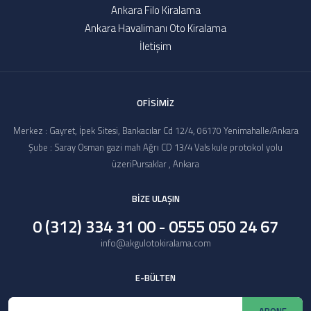
Ankara Filo Kiralama
Ankara Havalimanı Oto Kiralama
İletişim
OFİSİMİZ
Merkez : Gayret, İpek Sitesi, Bankacılar Cd 12/4, 06170 Yenimahalle/Ankara
Şube : Saray Osman gazi mah Ağrı CD 13/4 Vals kule protokol yolu
üzeriPursaklar , Ankara
BİZE ULAŞIN
0 (312) 334 31 00 - 0555 050 24 67
info@akgulotokiralama.com
E-BÜLTEN