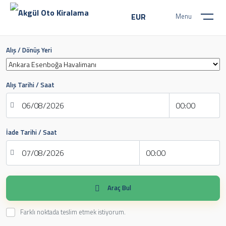
EUR
Menu
Kurumsal
Alış / Dönüş Yeri
Hakkımızda
Misyon Ve Vizyon
Sıkça Sorulan Sorular
Belgelerimiz
Alış Tarihi / Saat
Marka Ortaklıklarımız
Şubelerimiz
Müşteri Görüşleri
Araç Listesi
İade Tarihi / Saat
Hizmetlerimiz
TESLİM NOKTASI HİZMETİ
SİĞORTA HİZMETLERİ
Ankara Rent a Car
Esenboğa Araba Kiralama
Araç Bul
Ankara Havalimanı Araba Kiralama
Ankara Havalimanı Araç kiralama
Tümünü Gör
Farklı noktada teslim etmek istiyorum.
Transfer