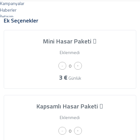
Kampanyalar
Haberler
İletişim
Ek Seçenekler
Mini Hasar Paketi
Merkez : Gayret, İpek Sitesi, Bankacılar Cd 12/4, 06170 Yenimahalle/Ankara Şube :
Saray Osman gazi mah Ağrı CD 13/4 Vals kule protokol yolu üzeriPursaklar , Ankara
Eklenmedi
0 (312) 334 31 00 - 0555 050 24 67
3
€
Günlük
Kapsamlı Hasar Paketi
Eklenmedi