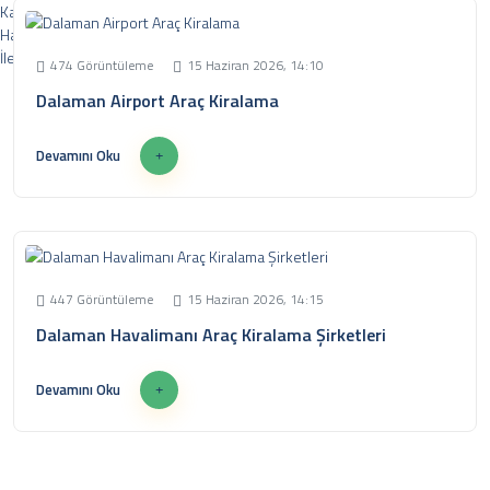
Kampanyalar
Haberler
İletişim
474 Görüntüleme
15 Haziran 2026, 14:10
Dalaman Airport Araç Kiralama
Devamını Oku
Merkez : Gayret, İpek Sitesi, Bankacılar Cd 12/4, 06170 Yenimahalle/Ankara Şube :
Saray Osman gazi mah Ağrı CD 13/4 Vals kule protokol yolu üzeriPursaklar , Ankara
0 (312) 334 31 00 - 0555 050 24 67
447 Görüntüleme
15 Haziran 2026, 14:15
Dalaman Havalimanı Araç Kiralama Şirketleri
Devamını Oku