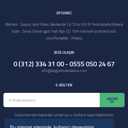
OFİSİMİZ
Merkez : Gayret, İpek Sitesi, Bankacılar Cd 12/4, 06170 Yenimahalle/Ankara
Şube : Saray Osman gazi mah Ağrı CD 13/4 Vals kule protokol yolu
üzeriPursaklar , Ankara
BİZE ULAŞIN
0 (312) 334 31 00 - 0555 050 24 67
info@akgulotokiralama.com
E-BÜLTEN
ABONE
OL
Gelişmelerden haberdar olmak için e-bültene kayıt olabilirsiniz.
Bu internet sitesinde, kullanıcı deneyimini