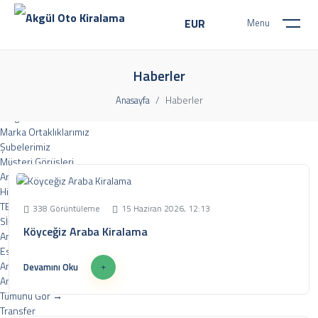
EUR
Menu
Kurumsal
Hakkımızda
Haberler
Misyon Ve Vizyon
Haberler
Anasayfa
Sıkça Sorulan Sorular
Belgelerimiz
Marka Ortaklıklarımız
Şubelerimiz
Müşteri Görüşleri
Araç Listesi
Hizmetlerimiz
TESLİM NOKTASI HİZMETİ
338 Görüntüleme
15 Haziran 2026, 12:13
SİĞORTA HİZMETLERİ
Köyceğiz Araba Kiralama
Ankara Rent a Car
Esenboğa Araba Kiralama
Ankara Havalimanı Araba Kiralama
Devamını Oku
Ankara Havalimanı Araç kiralama
Tümünü Gör
Transfer